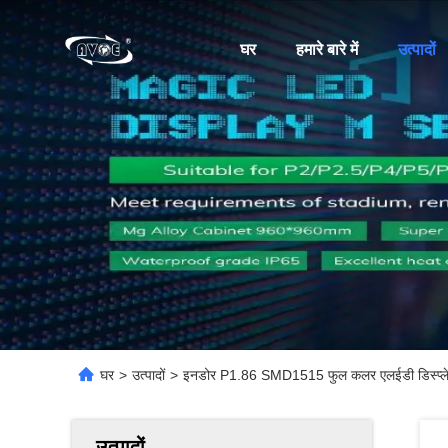
घर
हमारे बारे में
उत्पादों
घर
>
उत्पादों
>
इनडोर P1.86 SMD1515 फुल कलर एलईडी डिस्प्ले यू
उत्पादों