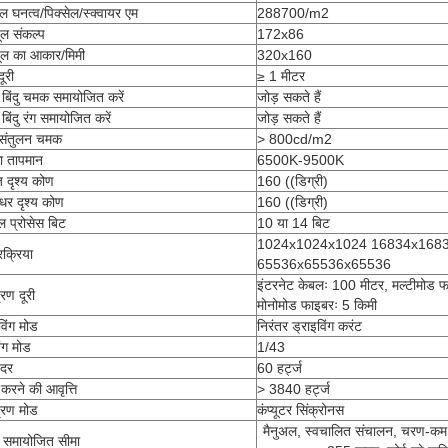
ेल घनत्व/पिक्सेल/स्क्वायर एम
288700/m2
ूल संकल्प
172x86
यूल का आकार/मिमी
320x160
दूरी
≥ 1 मीटर
बिंदु चमक समायोजित करें
जोड़ सकते हैं
िंदु रंग समायोजित करें
जोड़ सकते हैं
त संतुलन चमक
> 800cd/m2
ा तापमान
6500K-9500K
िज दृश्य कोण
160 ((डिग्री)
वाधर दृश्य कोण
160 ((डिग्री)
ल प्रोसेस बिट
10 या 14 बिट
1024x1024x1024 16834x168
्रक्रिया
65536x65536x65536
इंटरनेट केबलः 100 मीटर, मल्टीमोड 
्रण दूरी
मोनोमोड फाइबरः 5 किमी
विंग मोड
निरंतर ड्राइविंग करंट
िंग मोड
1/43
 दर
60 हर्ट्ज
 करने की आवृत्ति
> 3840 हर्ट्ज
त्रण मोड
कंप्यूटर सिंक्रोनस
मैनुअल, स्वचालित संचालन, चरण-कम
समायोजित सीमा