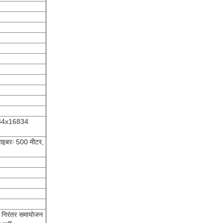
34x16834
फाइबरः 500 मीटर,
 निरंतर समायोजन