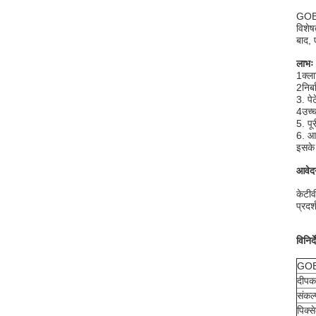
GOB छ
विशेष
बाद, 
लाभः
1क्ला
2निर्
3. पे
4उच्च
5. पू
6. आद
इसके 
आवेद
केटीव
प्रदर्
विनिर्
GOB
दीपक
संकल्
पिक्स