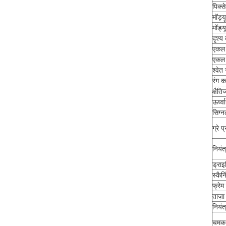
पिक्स
मॉड्य
मॉड्
दृश्य 
एकल 
एकल ब
श्वे
रंग क
क्षैत
ऊर्ध्
सिग्न
ग्रे प
नियंत
ड्राइ
स्कैन
फ्रेम
ताज़ा
नियं
चमक 