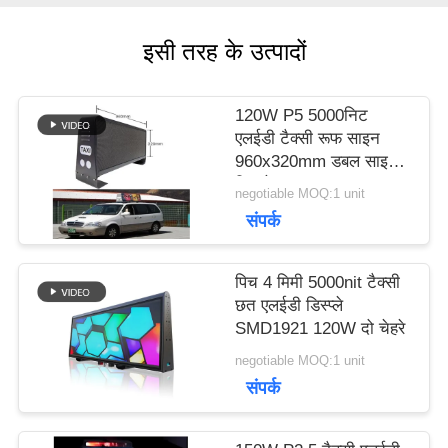
सभी
इसी तरह के उत्पादों
मामलों
120W P5 5000निट
BLOG
एलईडी टैक्सी रूफ साइन
960x320mm डबल साइड
डिस्प्ले
negotiable MOQ:1 unit
एक
संपर्क
बोली
पिच 4 मिमी 5000nit टैक्सी
का
छत एलईडी डिस्प्ले
SMD1921 120W दो चेहरे
अनुरोध
negotiable MOQ:1 unit
संपर्क
VR