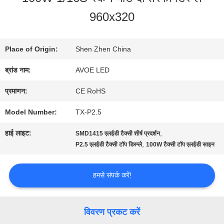
यात्रा
960x320
गुणवत्ता
Place of Origin:
Shen Zhen China
नियंत्रण
ब्रांड नाम:
AVOE LED
प्रमाणन:
CE RoHS
हमसे
Model Number:
TX-P2.5
संपर्क
हाई लाइट:
,
SMD1415 एलईडी टैक्सी शीर्ष प्रदर्शन
,
P2.5 एलईडी टैक्सी टॉप डिस्प्ले
100W टैक्सी टॉप एलईडी साइन
करें
हमसे संपर्क करें!
समाचार
विवरण प्रकट करें