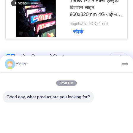
150W P2.5 टैक्सी एलईडी
विज्ञापन साइन
साइटमैप
960x320mm 4G वाईफाई
नियंत्रण
negotiable MOQ:1 unit
संपर्क
गोपनीयता
नीति
लोकप्रिय श्रेणियां
सभी
Peter
आउटडोर नियत एलईडी
इनडोर नियत एलईडी
8:50 PM
प्रदर्शन
प्रदर्शन
Good day, what product are you looking for?
पारदर्शी कांच एलईडी
मंच किराया एलईडी प्रदर्शन
डिस्प्ले
बाहरी किराये का नेतृत्व